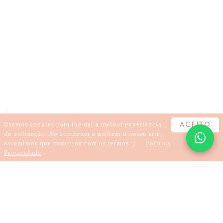
DOR
ANSIEDADE
PROBLEMAS DIGESTIVOS
ACUPUNTURA
FERTILIDADE
Usamos cookies para lhe dar a melhor experiência
ACEITO
de utilização. Ao continuar a utilizar o nosso site,
assumimos que concorda com os termos :)
Politica
Privacidade
4 minutos