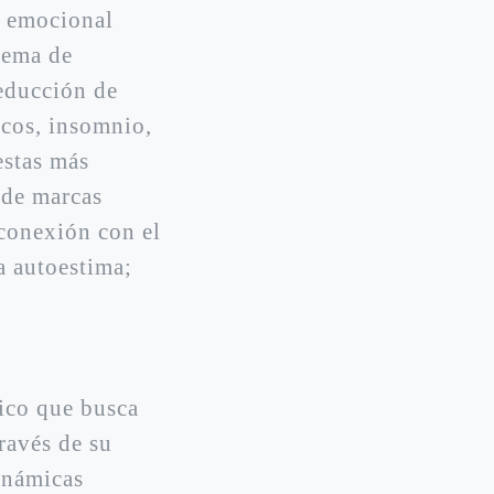
n emocional
tema de
reducción de
icos, insomnio,
estas más
a de marcas
rconexión con el
a autoestima;
mico que busca
ravés de su
dinámicas