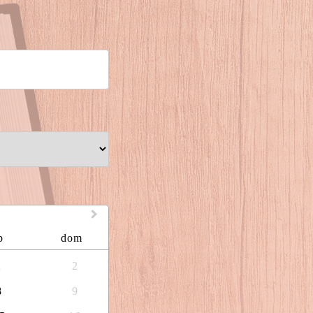
b
dom
1
2
8
9