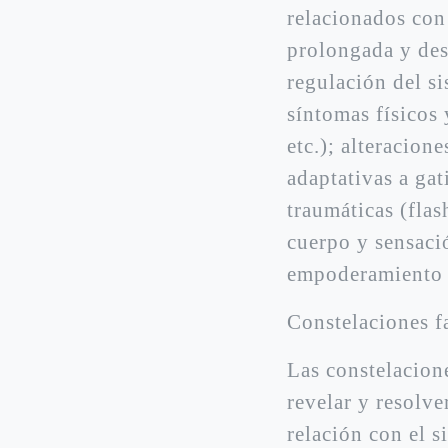
relacionados con
prolongada y des
regulación del si
síntomas físicos 
etc.); alteracion
adaptativas a gat
traumáticas (flas
cuerpo y sensació
empoderamiento p
Constelaciones f
Las constelacion
revelar y resolve
relación con el s