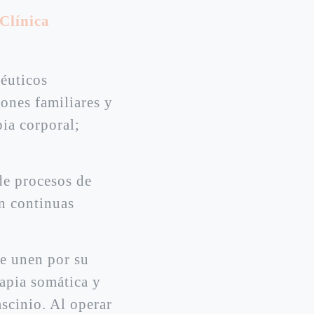
Clínica
péuticos
iones familiares y
ia corporal;
de procesos de
ón continuas
se unen por su
apia somática y
scinio. Al operar