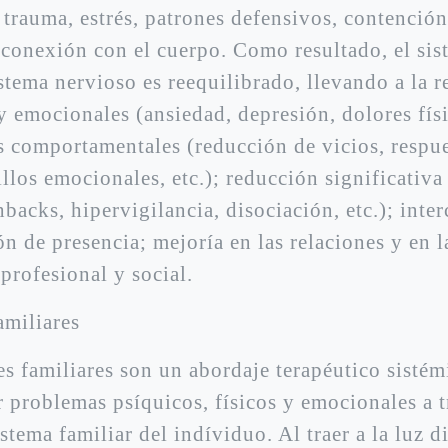
 trauma, estrés, patrones defensivos, contenció
conexión con el cuerpo. Como resultado, el sis
stema nervioso es reequilibrado, llevando a la 
y emocionales (ansiedad, depresión, dolores fís
es comportamentales (reducción de vicios, respu
illos emocionales, etc.); reducción significativ
hbacks, hipervigilancia, disociación, etc.); inte
n de presencia; mejoría en las relaciones y en l
rofesional y social.
amiliares
es familiares son un abordaje terapéutico sisté
r problemas psíquicos, físicos y emocionales a t
istema familiar del indíviduo. Al traer a la luz 