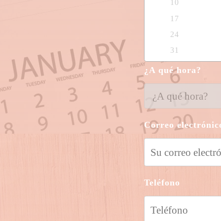
10
17
24
31
¿A qué hora?
Correo electrónic
Teléfono