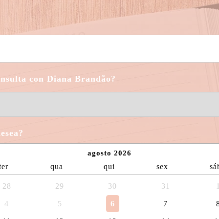
onsulta con Diana Brandão?
desea?
agosto 2026
ter
qua
qui
sex
sá
28
29
30
31
4
5
6
7