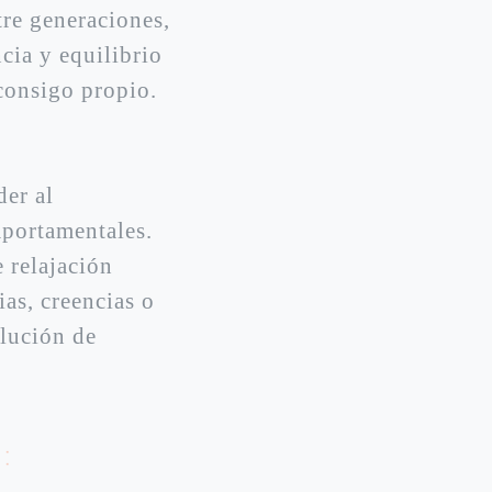
tre generaciones,
cia y equilibrio
 consigo propio.
der al
portamentales.
 relajación
ias, creencias o
olución de
: