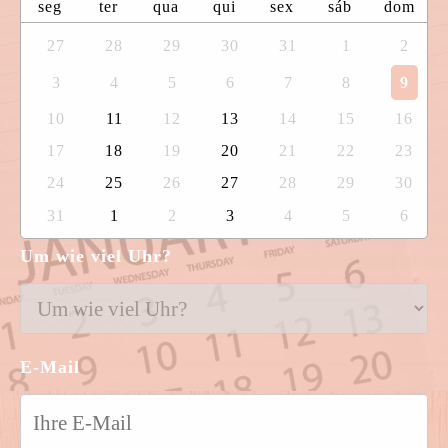
seg
ter
qua
qui
sex
sáb
dom
27
28
29
30
31
1
2
3
4
5
6
7
8
9
10
11
12
13
14
15
16
17
18
19
20
21
22
23
24
25
26
27
28
29
30
31
1
2
3
4
5
6
Um wie viel Uhr?
E-Mail