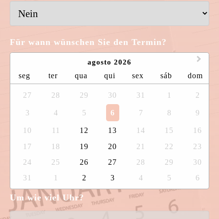
Für wann wünschen Sie den Termin?
agosto 2026
seg
ter
qua
qui
sex
sáb
dom
27
28
29
30
31
1
2
3
4
5
6
7
8
9
10
11
12
13
14
15
16
17
18
19
20
21
22
23
24
25
26
27
28
29
30
31
1
2
3
4
5
6
Um wie viel Uhr?