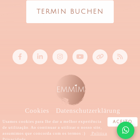
TERMIN BUCHEN
Cookies
Datenschutzerklärung
Bedingungen
Usamos cookies para lhe dar a melhor experiência
ACEITO
de utilização. Ao continuar a utilizar o nosso site,
assumimos que concorda com os termos :)
Politica
Erstellt mit
von
EMMIM
Privacidade