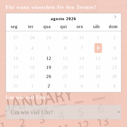
Für wann wünschen Sie den Termin?
agosto 2026
seg
ter
qua
qui
sex
sáb
dom
27
28
29
30
31
1
2
3
4
5
6
7
8
9
10
11
12
13
14
15
16
17
18
19
20
21
22
23
24
25
26
27
28
29
30
31
1
2
3
4
5
6
Um wie viel Uhr?