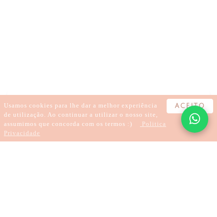
CANCRO MAMA
MAMA
RESSENTIR CANCRO MAMA
EMOÇÃO CANCRO MAMA
PSICOSSOMATICA E BIONEUROEMOÃO
BIODESCODIFICAÇÃO E BIONEUROEMOÇÃO
PROTEÇÃO
FALTA PROTEÇÃO
Usamos cookies para lhe dar a melhor experiência
ACEITO
de utilização. Ao continuar a utilizar o nosso site,
assumimos que concorda com os termos :)
Politica
Privacidade
10 Minuten