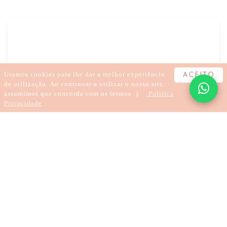
Usamos cookies para lhe dar a melhor experiência
ACEITO
de utilização. Ao continuar a utilizar o nosso site,
assumimos que concorda com os termos :)
Politica
Privacidade
HIPNOSE
PNL
PARAR DE FUMAR
PERDER PESO
4 Minuten
SER FELIZ
MARCAR CONSULTA
Karma erklärt
MEDITAR E RESOLVER COM HIPNOSE
HIPNOSE CLÍNICA
HIPNOSE E PERFUME
HIPNOSE REGRESSIVA
REGRESSÃO
9 DE MAIO DE 2021
//
VON:
CLÁUDIA FERREIRA