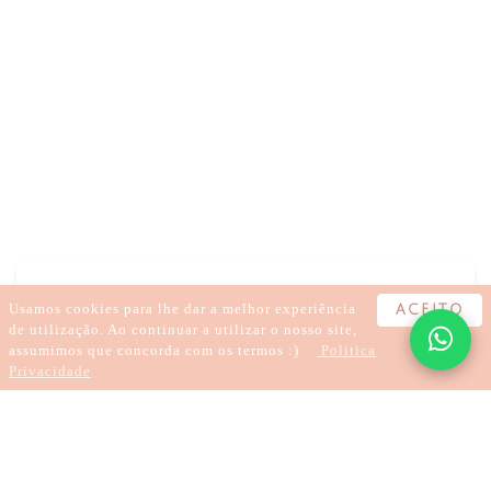
DOR
ANSIEDADE
PROBLEMAS DIGESTIVOS
ACUPUNTURA
FERTILIDADE
Usamos cookies para lhe dar a melhor experiência
ACEITO
de utilização. Ao continuar a utilizar o nosso site,
assumimos que concorda com os termos :)
Politica
Privacidade