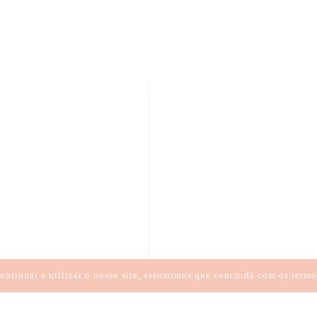
XPRESSÃO
COMPREENSÃO
ontinuar a utilizar o nosso site, assumimos que concorda com os termo