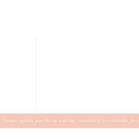
EMOÇÕES
SENTIMENTOS
LIBERDADE DE E
Usamos cookies para lhe dar a melhor experiência de utilização. Ao c