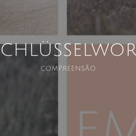
Schlüsselwor
compreensão