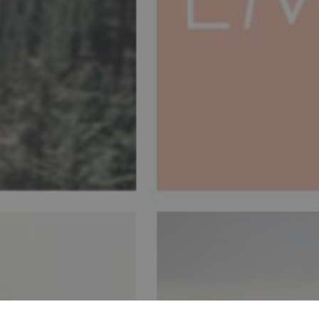
g, nach innen zu schauen,
frei und jenseits des
hmal ist es nicht ... und
t zu akzeptieren und zu
 wir andere akzeptieren
n zu fühlen?