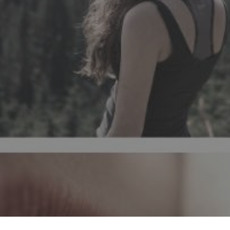
Dieser Artikel ist eine Herausforderun
auf sich selbst, zuzuhören und sich 
einfachen "es ist okay" zu fühlen. Manc
das ist normal und gesund. Sich selbs
verstehen ist der erste Schritt, damit
können. Würdest du es wage