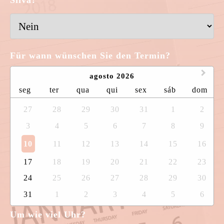
Silva?
Für wann wünschen Sie den Termin?
agosto 2026
seg
ter
qua
qui
sex
sáb
dom
27
28
29
30
31
1
2
3
4
5
6
7
8
9
10
11
12
13
14
15
16
17
18
19
20
21
22
23
24
25
26
27
28
29
30
31
1
2
3
4
5
6
Um wie viel Uhr?