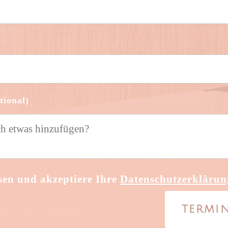
ional)
sen und akzeptiere Ihre
Datenschutzerklärun
TERMI