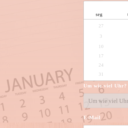
seg
27
3
10
17
24
31
Um wie viel Uhr?
E-Mail