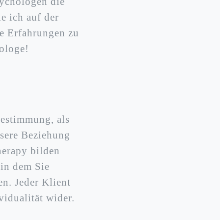
sychologen die
e ich auf der
se Erfahrungen zu
hologe!
bestimmung, als
ssere Beziehung
herapy bilden
 in dem Sie
. Jeder Klient
vidualität wider.