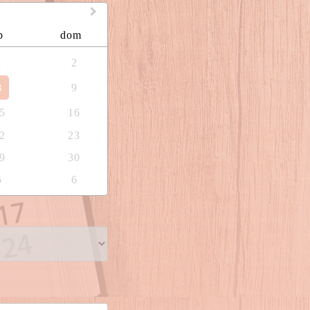
b
dom
1
2
8
9
5
16
2
23
9
30
5
6