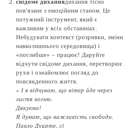
свідоме дихання
дихання тісно
пов'язане з емоційним станом. Це
потужний інструмент, який є
важливим у всіх обставинах.
Небудувати контекст (розривки, зміни
навколишнього середовища) і
«поглибше» – працює! Даруйте
відчути свідоме дихання, перетворює
рухи і ознайомлює погляд до
повсякденного життя.
« І я відчуваю, що вітер йде через
листя вогню.
Дякуемо!
Я думаю, що важливість свободи.
Павло Дуарте, сі