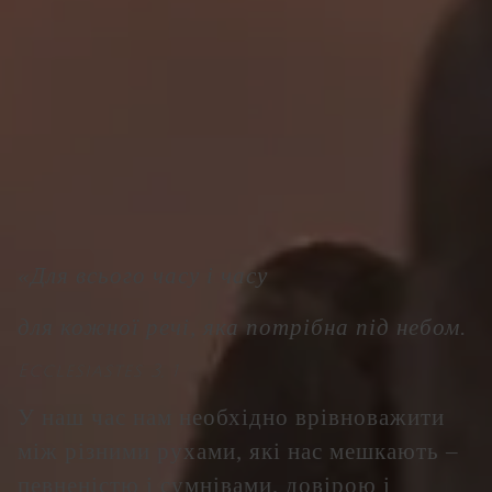
«Для всього часу і часу
для кожної речі, яка потрібна під небом.
Ecclesiastes 3, 1
У наш час нам необхідно врівноважити
між різними рухами, які нас мешкають –
певненістю і сумнівами, довірою і